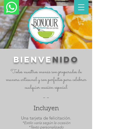
BIENVE
NIDO
Todos nuestros menús son preparados de
manera artesanal y son perfectos para celebrar
cualquier ocasión especial
--
Incluyen
Una tarjeta
de felicitación
.
*Estilo varía según la ocasión
*Texto personalizado