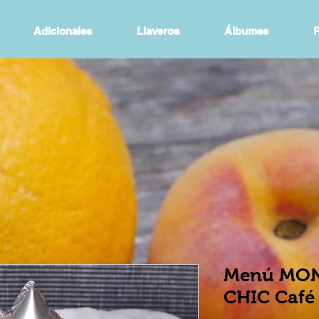
Adicionales
Llaveros
Álbumes
P
Menú MON 
CHIC Café