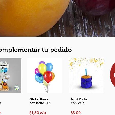
La Gasca, Vicentina,
Alameda, Nayón
Sur 1 - $7,00
Recoleta, Villaflora
Madgalena, La Ferro
Chillogallo, Guajal
Sur 2 – $12,00
Guamaní, Nueva Au
Valles 1 - $7,00
complementar tu pedido
Cumbaya, Tumbaco
Valles 2 - $10,00
La Armenia, Sango
Afueras De Quito
Mitad del Mundo, C
Aeropuerto (Tababe
En caso de que tu p
oficina, asegúrate 
permiso especial pa
Globo llano
Mini Torta
a
con helio - R9
con Vela
sea necesario, nos
tipo de permiso.
0
$1,80 c/u
$5,00