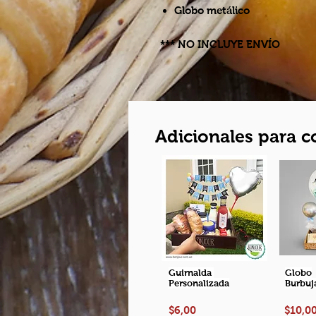
Globo metálico
*** NO INCLUYE ENVÍO
Adicionales para 
Guirnalda
Globo
Personalizada
Burbuj
$6,00
$10,0