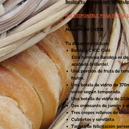
Realiza tu compra por
WhatsA
NO DISPONIBLE PARA EL DÍA 
Menú MON CHÉRI:
Tu desayuno incluye:
Bandeja CHIC Café
Esta hermosa Bandeja es de 
acabado brillante).
Una porción de fruta de tem
frutas.
Una botela de vidrio de 370
variar según temporada.
Una botella de vidrio de 22
Dos croissants de jamón y q
Tres crepes rellenos de choc
Cubiertos y servilleta
Tarjeta de felicitación perso