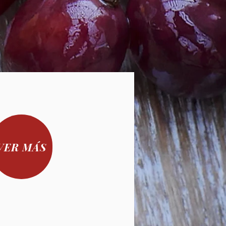
 Itchimbia, Miraflores, Ejido,
, San Bartolo, Solanda, La
viaria, Chimbacalle, La Argelia,
ó, El Recreo, Quitumbe
rora
.
lquí, Puembo
 - $12,00
onocoto, Amaguaña, El Tingo,
VER MÁS
la)
edido sea dirigido a una
de que no sea necesario un
ra el ingreso, en caso de que
otros no gestionamos ningún