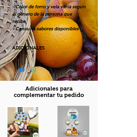
- Color de forro y vela varía según
el género de la persona que
recibe.
- Consulta sabores disponibles
ADICIONALES
- Para uso de adicionales se debe
seleccionar un DESAYUNO al que
se pueda agregar.
- Únicamente válido para agregar
a los menús de DESAYUNO.
Adicionales para
- Los menús de las fotografías son
complementar tu pedido
meramente ilustrativos y NO están
incluidos en el costo.