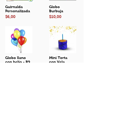
Guirnalda
Globo
Personalizada
Burbuja
$6,00
$10,00
Globo llano
Mini Torta
con helio - R9
con Vela
$1,80 c/u
$5,00
VER MÁS
DESAYUNOS
ADICIONALES
PROMOCIONES
QUIENES SOMOS