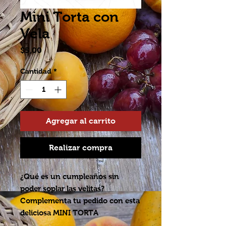
Mini Torta con
Vela
Precio
$5,00
Cantidad
*
Agregar al carrito
Realizar compra
¿Qué es un cumpleaños sin
poder soplar las velitas?
Complementa tu pedido con esta
deliciosa MINI TORTA